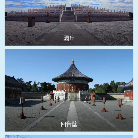
圜丘
回音壁