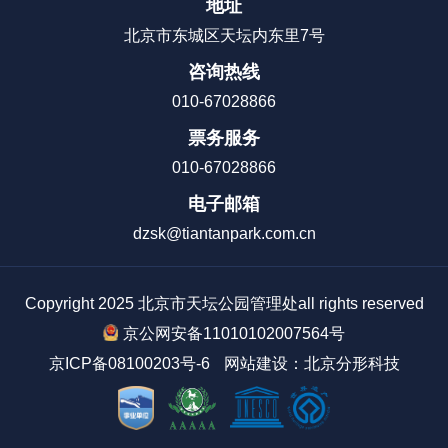
地址
蕴含着诸多中国传统的吉祥寓意。本期活动我们将带您在欣
北京市东城区天坛内东里7号
赏天坛古建筑彩画艺术、认识植物纹饰及寓意的同时，体验
民间风
咨询热线
绘制花草纹饰折扇，共享夏日凉爽。 主讲老师 陈娇 园林绿
后
010-67028866
化高级工程师、天坛公园宣教中心科普讲师
年
票务服务
010-67028866
电子邮箱
乐
dzsk@tiantanpark.com.cn
Copyright 2025 北京市天坛公园管理处all rights reserved
京公网安备11010102007564号
京ICP备08100203号-6
网站建设
：
北京分形科技