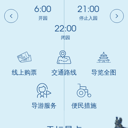
30
6:00
21:00
8
入园
开园
停止入园
22:00
闭园
线上购票
交通路线
导览全图
导游服务
便民措施