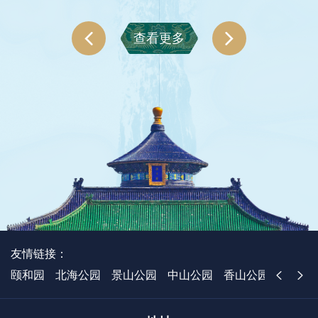
身“自然侦探”，指导大家记录自然，发现植物适应环境的智
夏
寻草木换季的生存密码。细致观察记录植物的季相变化，解
文
慧，学会用观察与思考探索世界，感受自然科学无处不在的
锁植物顺应节气、适应寒暑的生存智慧。以近距离观察、自
（
查看更多
乐趣，点亮孩子们对植物科学的兴趣。 主讲老师 金衡 科学
汉
然笔记梳理思考，沉浸式触摸立秋独有的植物肌理，在趣味
传播副研究馆员、天坛公园宣教中心科普讲师 二、古树脚
构
法
探索中点燃对植物科学的好奇与热爱。 主讲老师 王子玉 国
仪。 清代沿承旧制，
下好乘凉 近期朋友们来到天坛参观宏伟广阔的祈谷坛、圜
月
寸
家自然博物馆科普部科普教师 三、探秘古树 天坛是北京中
丘坛建筑群时，是否感受到了炎炎夏日的威力呢？游览主景
轴线上15个遗产点之一，作为世界文化遗产，不仅拥有深厚
十
区后，走入古柏林间，扑面而来的阵阵凉意一定也令人印象
，
的文化底蕴，更是一个生机勃勃的自然空间。园内古树参
深刻。那么，为什么说古树脚下好乘凉呢？植物的蒸腾作用
天，它们见证了历史的变迁，承载着岁月的痕迹。本次活动
是如何影响环境的？光照、温度和风等环境因素又是如何影
专
将为大家介绍天坛古树历史概况、“仪树”“海树”的发展历史
响植物的呢？本期课程将通过演示垂盆草、侧柏、圆柏、槐
林
和形成时期、古树名木评价规范等内容，并通过观察植物形
大帝
树、杜仲5种植物的蒸腾效果，介绍植物蒸腾作用的原理、
第
态特征，为大家介绍如何区分侧柏与圆柏。 主讲老师 张皓
意义，以及植物与环境之间相互作用的关系。 主讲老师 张
工
楠 科学传播馆员、天坛公园宣教中心科普讲师
皓楠 科学传播馆员、天坛公园宣教中心科普讲师 三、彩画
、
地
友情链接：
中的花草纹饰 古建筑彩画是中国古建筑外檐的装饰艺术，
颐和园
北海公园
景山公园
中山公园
香山公园
国家植
同时还起到保护木构件、显示建筑等级的作用。天坛古建筑
彩画涵盖了官式彩画的三种类型，其中苏式彩画题材最为丰
富，有翎毛花卉、人物故事、山水建筑等绘制题材，同时还