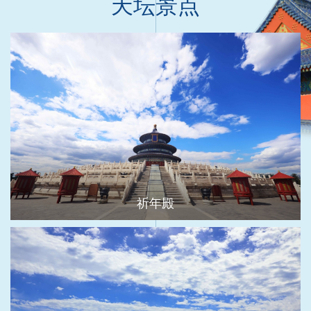
天坛景点
祈年殿