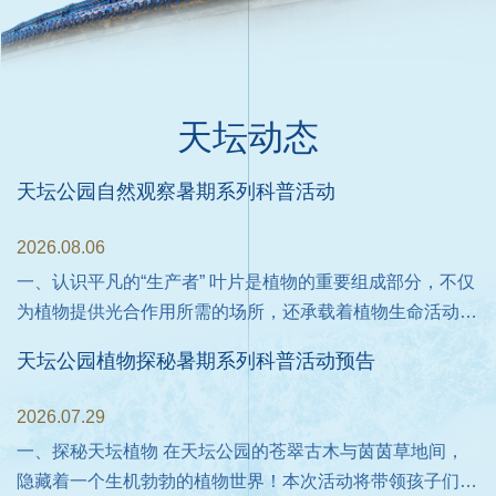
天坛动态
天坛公园自然观察暑期系列科普活动
2026.08.06
2
一、认识平凡的“生产者” 叶片是植物的重要组成部分，不仅
，
为植物提供光合作用所需的场所，还承载着植物生命活动的
木
多种功能。本期活动将为大家介绍叶片的结构、分类及作
天坛公园植物探秘暑期系列科普活动预告
。
用，通过实地观察七叶树、臭椿、国槐等植物的叶片，一起
揭开叶片的神秘面纱。 主讲老师 金衡 科学传播副研究馆
2026.07.29
2
内
员、天坛公园宣教中心科普讲师 二、立秋日天坛观草木 立
松
一、探秘天坛植物 在天坛公园的苍翠古木与茵茵草地间，
秋风至，天坛古柏浓荫铺展，青草地间藏着独属于秋日的植
隐藏着一个生机勃勃的植物世界！本次活动将带领孩子们化
集
物秘境。本次活动邀孩子们化身自然侦探，循着立秋时序探