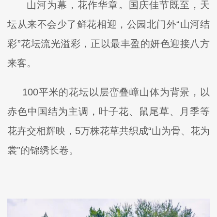
山河为幕，花作华章。国庆佳节既至，天
坛从来不会少了鲜花相迎，公园北门外“山河结
彩”花坛流光溢彩，正以最丰盈的妍色迎接八方
来客。
100平米的花坛以层峦叠嶂山体为背景，以
赤色中国结为主调，叶子花、鼠尾草、月季等
花卉交相辉映，5万株花草共织成“山为骨、花为
裳”的锦绣长卷。