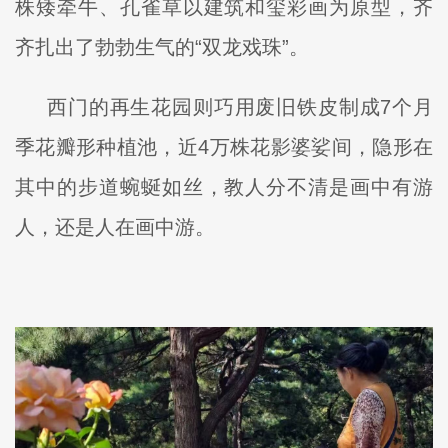
株矮牵牛、孔雀草以建筑和玺彩画为原型，齐
齐扎出了勃勃生气的“双龙戏珠”。
西门的再生花园则巧用废旧铁皮制成7个月
季花瓣形种植池，近4万株花影婆娑间，隐形在
其中的步道蜿蜒如丝，教人分不清是画中有游
人，还是人在画中游。